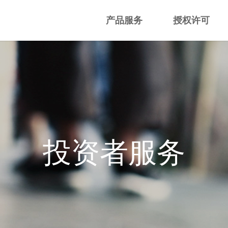
产品服务
授权许可
投资者服务