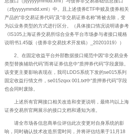
息接口（jfjyyyyymmdd.xml）与债券非交易基础信息接口
（zfjyyyyymmdd.xml）中。且上述债券ETF申赎及债券相关
产品的“非交易证券代码”及“非交易证券名称”将被去除，变
为以业务类型的方式进行区分。（具体接口情况说明请参考
《IS105上海证券交易所综合业务平台市场参与者接口规格
说明书1.45版（债券非交易技术开发稿）_20201019》）
2、在固定收益平台外部数据接口规范中因“非交易业务
类型替换辅助代码”而将证券信息中“质押券代码”字段废除。
该变更主要影响表现在，我司LDDS系统下发的se015系列
固定收益行情文件，se015zqxx
001.txt中“质押券代码”字段
也会同时废除。
上述所有官网接口相关改造和变更说明，最终均以上海
证券交易所官网展示的接口文档和通知为准。
请全市场各信息商单位评估此次变更对自身系统的影
响，同时确认技术改造所需时间，并将评估结果于11月18